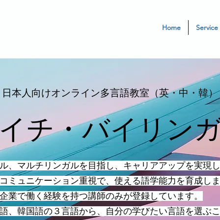
Home
Service
日本人向けオンライン多言語教室（英・中・韓）
イチ・バイリン
ガル、マルチリンガルを目指し、キャリアアップを実現
コミュニケーション重視で、使える語学能力を育成し
企業で働く経験を持つ講師のみが登録しています。
語、韓国語の３言語から、自分の学びたい言語を選ぶ