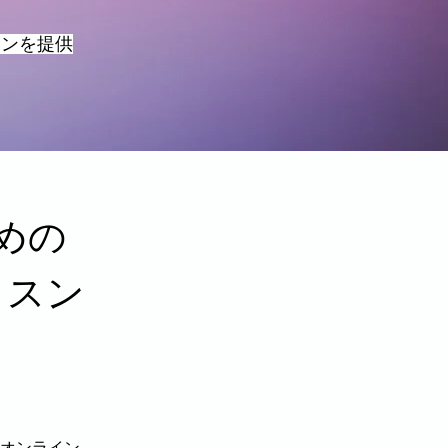
スンを提供
の​
ッスン
オンライン