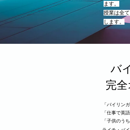
ます。
​授業は全
します。
バ
完全
「バイリンガ
「仕事で英語
「子供のうち
ライチ・バイ