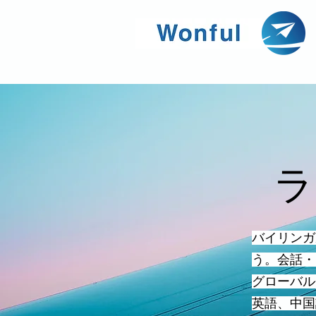
ラ
​バイリン
う。会話・
グローバル
英語、中国