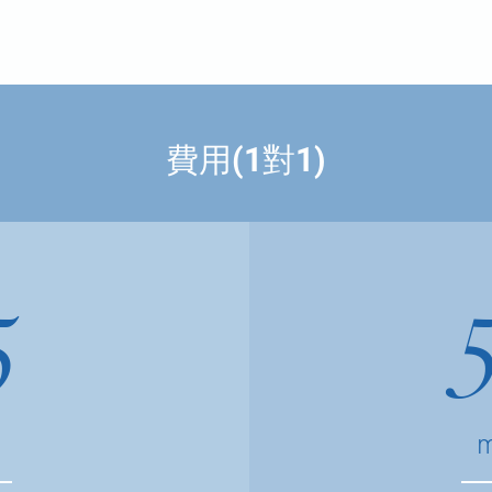
​費用(1對1)
5
s