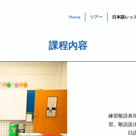
Home
ツアー
日本語レッ
課程內容
練習敬語表
習。敬語說
日