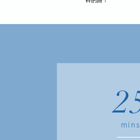
样的路！
2
min