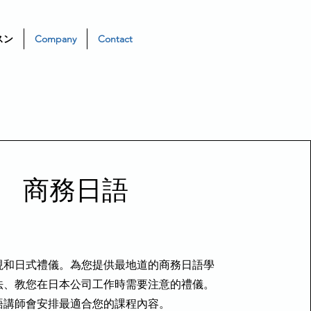
スン
Company
Contact
​商務日語
現和日式禮儀。為您提供最地道的商務日語學
法、教您在日本公司工作時需要注意的禮儀。
語講師會安排最適合您的課程內容。