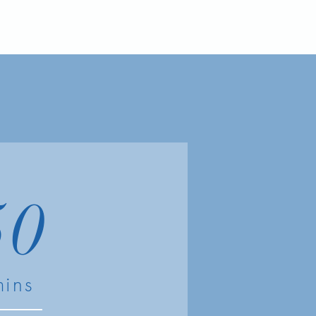
50
mins